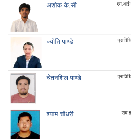
एम.आई.एस 
अशोक के.सी
प्राविधिक
ज्योति पाण्डे
प्राविधिक
चेतनशिल पाण्डे
सव इन्जि
श्याम चौधरी