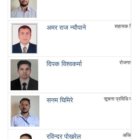
सहायक शिक्षा
अमर राज न्याैपाने
रोजगार स
दिपक विश्वकर्मा
सूचना प्रविधि प्रा
सनम घिमिरे
अधिकृत छ
रविन्द्र पोख्रेल