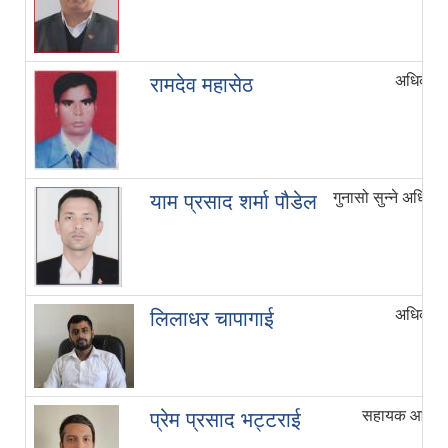
अधिकृत छ
रामदेव महासेठ
गुनासो सुन्ने अधिका
याम प्रसाद शर्मा पौडेल
अधिकृत छ
लिलाधर चापागाई
सहायक आ.ले.
प्रेम प्रसाद भट्टराई