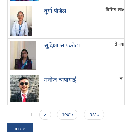
वित्तिय साक्षरत
दुर्गा पौडेल
रोजगार स
सुदिक्षा सापकोटा
ना.प्रा
मनोज चापागाईं
Pages
1
2
next ›
last »
more