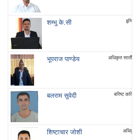
इन्जिनि
शम्भु के‍.सी
अधिकृत सातौँ/सू
भूपराज पाण्डेय
बरिष्ट कविराज
बलराम सुवेदी
अधिकृत 
शिष्टाचार जोशी