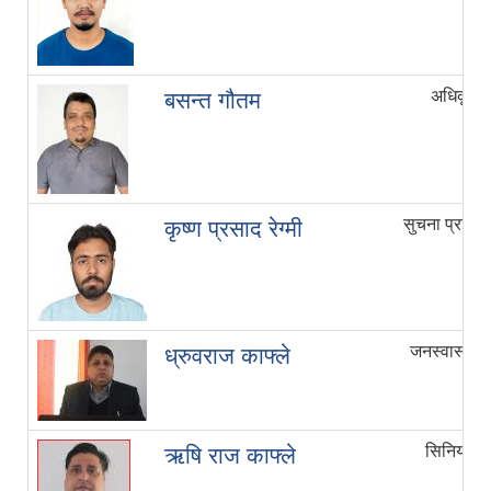
अधिकृत 
बसन्त गौतम
सुचना प्रविध
कृष्ण प्रसाद रेग्मी
जनस्वास्थ्य 
ध्रुवराज काफ्ले
सिनियर अ.
ऋषि राज काफ्ले