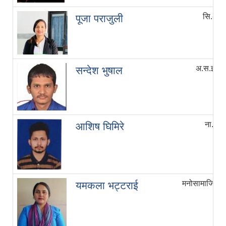
सि.अ.न.
पूजा पराजुली
अ.स.इन्जि
सन्देश भुषाल
ना.प्रा
आशिष घिमिरे
मनोसामाजिक परा
यमकला भट्टराई