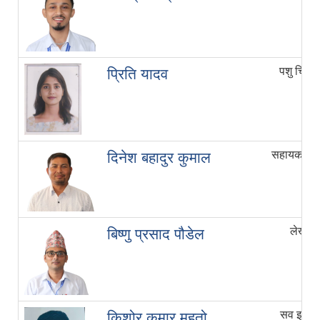
पशु चिकि
प्रिति यादव
सहायक स्तर
दिनेश बहादुर कुमाल
लेखाप
बिष्णु प्रसाद पौडेल
सव इन्जि
किशोर कुमार महतो