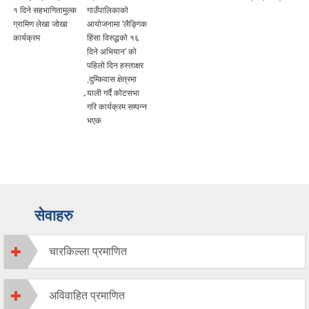
१ दिने सहभागितामुल्क
गाउँपालिकाको
ग्रामिण लेखा जोखा
आयोजनामा 'लैङ्गिक
कार्यक्रम
हिंसा विरुद्धको १६
दिने अभियान' को
पहिलो दिन हस्ताक्षर
,दुम्किवास क्षेत्रमा
र्‍याली गर्दै कोटसभा
गरि कार्यक्रम सम्पन्न
भएक
सेवाहरु
चारकिल्ला प्रमाणित
अविवाहित प्रमाणित