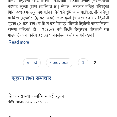
विनयी त्रिवेणी गाउपालिका नेपालको गण्डकी प्रदेश ,नवलपरासी
बर्दघाट सुस्ता पुर्वमा अवस्थित छ | नेपाल सरकार मन्त्रि परिषद्को
मिति २०७३ फाल्गुन २७ गतेको निर्णयले दुम्किबास गा.वि.स, बेनिमणिपुर
गा.बि.स ,धुरकोट (६ वटा वडा) ,राकाचुली (४ वटा वडा) र त्रिवेणी
सुस्ता (२ वटा वडा) गा.वि.स हरु मिलाएर "विनयी त्रिवेणी गाउपालिका"
घोषणा गरिएको हो | २८८.०६ वर्ग कि.मि छेत्रफल वोगटेको यस
गाउपालिकामा करिब ३८,३७० जनसंख्या बसोबास गर्ने गर्छन |
Read more
about विनयी त्रिवेणी गाउँपालिकाको संक्षिप्त परिचय
Pages
« first
‹ previous
1
2
सूचना तथा समाचार
शिक्षक सरूवा सम्बन्धि जरुरी सूचना
मिति:
08/06/2026 - 12:56