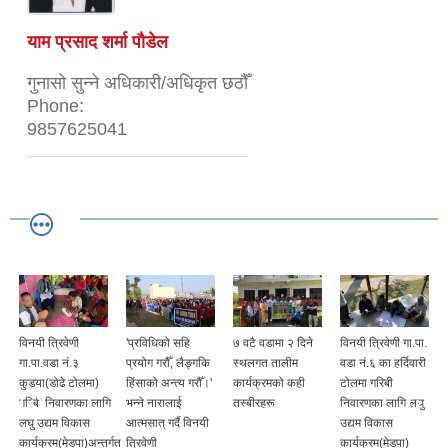
याम प्रसाद शर्मा पौडेल
गुनासो सुन्ने अधिकारी/अधिकृत छठौँ
Phone:
9857625041
विनयी त्रिवेणी
'प्रविधिको सहि
७ वटै वडामा २ दिने
विनयी त्रिवेणी गा.पा.
गा.पा.वडा नं.३
प्रयोग गरौँ, लैङ्गकि
स्थलगत तालीम
वडा नं.६ का हर्दिवारी
कुडया(डोढे टोलमा)
हिंसाको अन्त्य गरौँ।'
कार्यक्रमको कही
टोलमा गरिबी
गरिबी निवारणका लागि
भन्ने नारालाई
तस्बीरहरू
निवारणका लागि लघु
लघु उद्यम विकास
आत्मसात् गर्दै विनयी
उद्यम विकास
कार्यक्रम(मेडपा)अन्तर्गत
त्रिवेणी
कार्यक्रम(मेडपा)